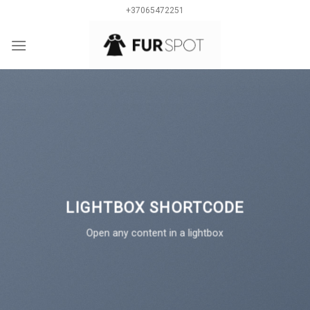
Skip
+37065472251
to
content
0
LIGHTBOX SHORTCODE
Open any content in a lightbox