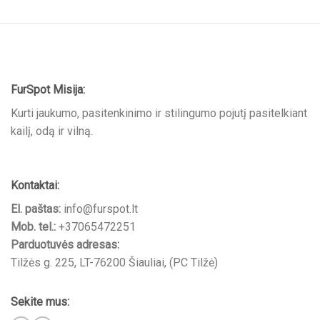
FurSpot Misija:
Kurti jaukumo, pasitenkinimo ir stilingumo pojutį pasitelkiant
kailį, odą ir vilną.
Kontaktai:
El. paštas:
info@furspot.lt
Mob. tel.:
+37065472251
Parduotuvės adresas:
Tilžės g. 225, LT-76200 Šiauliai, (PC Tilžė)
Sekite mus: