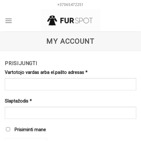
Skip
+37065472251
to
content
0
MY ACCOUNT
PRISIJUNGTI
Vartotojo vardas arba el.pašto adresas
*
Slaptažodis
*
Prisiminti mane