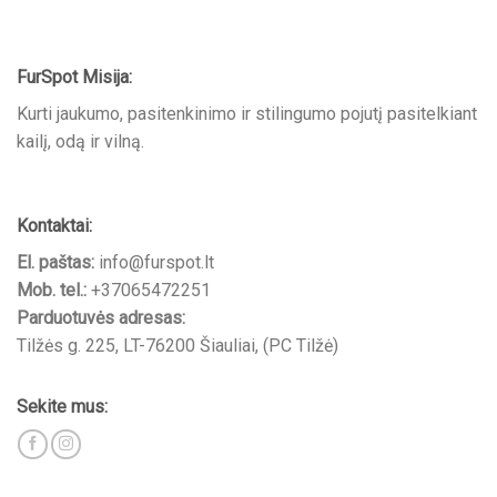
FurSpot Misija:
Kurti jaukumo, pasitenkinimo ir stilingumo pojutį pasitelkiant
kailį, odą ir vilną.
Kontaktai:
El. paštas:
info@furspot.lt
Mob. tel.:
+37065472251
Parduotuvės adresas:
Tilžės g. 225, LT-76200 Šiauliai, (PC Tilžė)
Sekite mus: