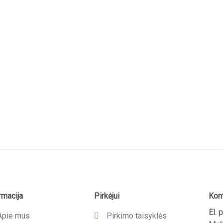
rmacija
Pirkėjui
Kont
El. 
Apie mus
Pirkimo taisyklės