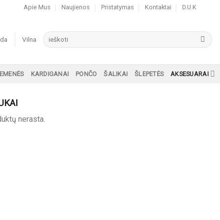
Apie Mus
Naujienos
Pristatymas
Kontaktai
D.U.K
Ieškoti:
da
Vilna
IEMENĖS
KARDIGANAI
PONČO
ŠALIKAI
ŠLEPETĖS
AKSESUARAI
UKAI
uktų nerasta.