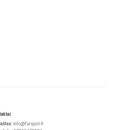
aktai:
paštas:
info@furspot.lt