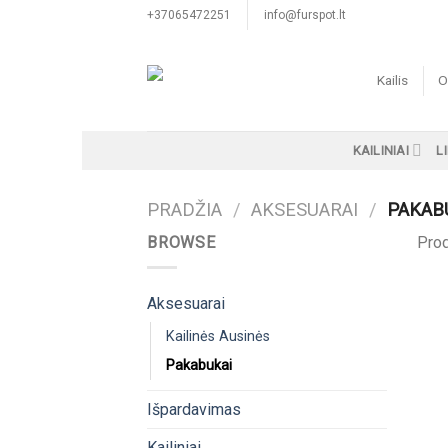
Skip
+37065472251
info@furspot.lt
to
content
Kailis
O
KAILINIAI
L
PRADŽIA
/
AKSESUARAI
/
PAKAB
BROWSE
Prod
Aksesuarai
Kailinės Ausinės
Pakabukai
Išpardavimas
Kailiniai