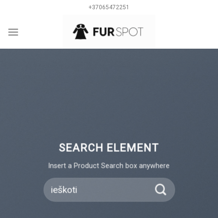
Skip
+37065472251
to
content
0
SEARCH ELEMENT
Insert a Product Search box anywhere
Ieškoti: