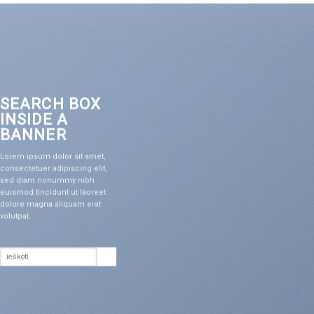
SEARCH BOX
INSIDE A
BANNER
Lorem ipsum dolor sit amet,
consectetuer adipiscing elit,
sed diam nonummy nibh
euismod tincidunt ut laoreet
dolore magna aliquam erat
volutpat.
Ieškoti: