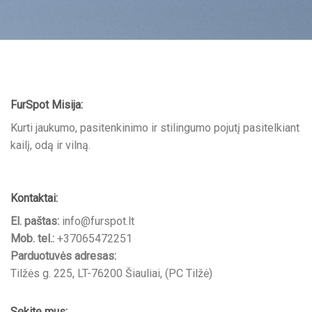
FurSpot Misija:
Kurti jaukumo, pasitenkinimo ir stilingumo pojutį pasitelkiant
kailį, odą ir vilną.
Kontaktai:
El. paštas:
info@furspot.lt
Mob. tel.:
+37065472251
Parduotuvės adresas:
Tilžės g. 225, LT-76200 Šiauliai, (PC Tilžė)
Sekite mus: