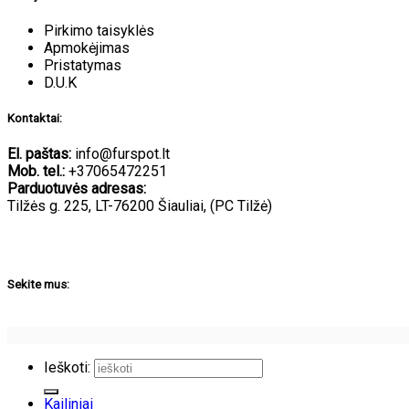
Pirkimo taisyklės
Apmokėjimas
Pristatymas
D.U.K
Kontaktai:
El. paštas:
info@furspot.lt
Mob. tel.:
+37065472251
Parduotuvės adresas:
Tilžės g. 225, LT-76200 Šiauliai, (PC Tilžė)
Sekite mus:
Ieškoti:
Kailiniai