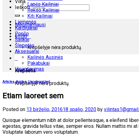
Vilna
Lapės Kailiniai
Ieškoti:
Rekso Kailiniai
Kiti Kailiniai
Liemenės
Mėgstamiausi
Kardiganai
Pončo
€
0.00
0
Šalikai
Šlepetės
Krepšelyje nėra produktų.
Aksesuarai
Kailinės Ausinės
0
Pakabukai
Išpardavimas
Krepšelis
Articles
,
Asides
,
Uncategorized
Krepšelyje nėra produktų.
Etiam laoreet sem
Posted on
13 birželio, 2016
18 spalio, 2020
by
vilintas1@gmai
Quisque elementum nibh at dolor pellentesque, a eleifend libero
egestas, gravida tellus vitae, semper eros. Nullam mattis mi at 
Voluptate laborum vero voluptatum.