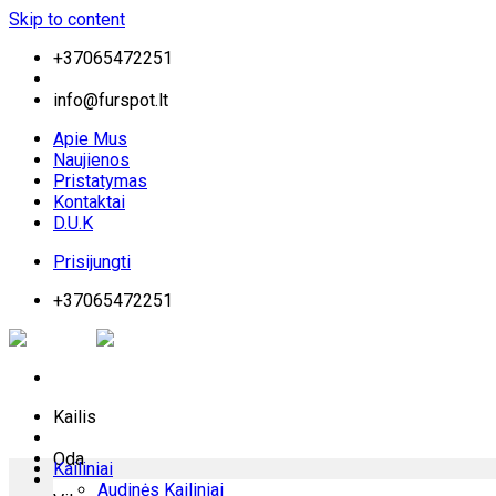
Skip to content
+37065472251
info@furspot.lt
Apie Mus
Naujienos
Pristatymas
Kontaktai
D.U.K
Prisijungti
+37065472251
Kailis
Oda
Kailiniai
Audinės Kailiniai