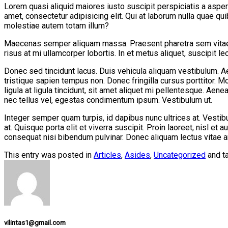
Lorem quasi aliquid maiores iusto suscipit perspiciatis a aspern
amet, consectetur adipisicing elit. Qui at laborum nulla quae
molestiae autem totam illum?
Maecenas semper aliquam massa. Praesent pharetra sem vitae n
risus at mi ullamcorper lobortis. In et metus aliquet, suscipit leo
Donec sed tincidunt lacus. Duis vehicula aliquam vestibulum. A
tristique sapien tempus non. Donec fringilla cursus porttitor. 
ligula at ligula tincidunt, sit amet aliquet mi pellentesque. Ae
nec tellus vel, egestas condimentum ipsum. Vestibulum ut.
Integer semper quam turpis, id dapibus nunc ultrices at. Vestibu
at. Quisque porta elit et viverra suscipit. Proin laoreet, nisl et 
consequat nisi bibendum pulvinar. Donec aliquam lectus vitae an
This entry was posted in
Articles
,
Asides
,
Uncategorized
and t
vilintas1@gmail.com