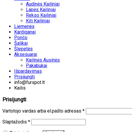
Audinės Kailiniai
Lapės Kailiniai
Rekso Kailiniai
Kiti Kailiniai
Liemenės
Kardiganai
Pončo
Šalikai
Šlepetės
Aksesuarai
Kailinės Ausinės
Pakabukai
Išpardavimas
Prisijungti
info@furspot.lt
Kailis
Prisijungti
Vartotojo vardas arba el.pašto adresas
*
Slaptažodis
*