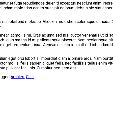
atur et fuga repudiandae deleniti excepturi nesciunt animi repreh
 quibusdam molestias earum suscipit dolorum debitis hic sint as
isi eleifend molestie. Aliquam molestie scelerisque ultricies.
.
enean at mollis mi. Cras ac urna sed nisi auctor venenatis ut id
Morbi quis massa id mi pellentesque placerat. Nam scelerisque sit
nean eget fermentum risus. Aenean eu ultricies nulla, id bibendum
lum eget orci lobortis, imperdiet diam a, ornare eros. Nam porttit
auctor mollis, felis sapien aliquet felis, nec facilisis tellus enim
te pulvinar facilisis. Curabitur sed sem est.
agged
Articles
,
Chat
.