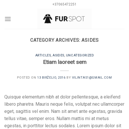
Skip
+37065472251
to
content
0
CATEGORY ARCHIVES:
ASIDES
ARTICLES
,
ASIDES
,
UNCATEGORIZED
Etiam laoreet sem
POSTED ON
13 BIRŽELIO, 2016
BY
VILINTAS1@GMAIL.COM
Quisque elementum nibh at dolor pellentesque, a eleifend
libero pharetra. Mauris neque felis, volutpat nec ullamcorper
eget, sagittis vel enim. Nam sit amet ante egestas, gravida
tellus vitae, semper eros. Nullam mattis mi at metus
egestas, in porttitor lectus sodales. Lorem ipsum dolor sit