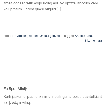
amet, consectetur adipisicing elit. Voluptate laborum vero
voluptatum. Lorem quasi aliquid […]
CONTINUE READING
→
Posted in
Articles
,
Asides
,
Uncategorized
|
Tagged
Articles
,
Chat
3
komentarai
FurSpot Misija:
Kurti jaukumo, pasitenkinimo ir stilingumo pojutį pasitelkiant
kailį, odą ir vilną.