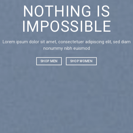
NOTHING IS
CH
IMPOSSIBLE
AN
Lorem ipsum dolor sit amet, consectetuer adipiscing elit, sed diam
Lorem ipsu
nonummy nibh euismod
nonummy 
SHOP MEN
SHOP WOMEN
SHOP ME