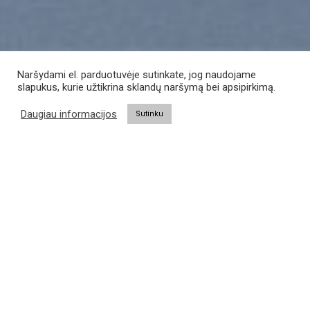
Naršydami el. parduotuvėje sutinkate, jog naudojame
slapukus, kurie užtikrina sklandų naršymą bei apsipirkimą.
Daugiau informacijos
Sutinku
Free Shipping all products above 99$
New products added everyday
Free Shipping all products above 99$