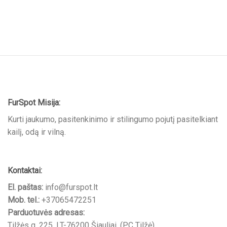
FurSpot Misija:
Kurti jaukumo, pasitenkinimo ir stilingumo pojutį pasitelkiant
kailį, odą ir vilną.
Kontaktai:
El. paštas:
info@furspot.lt
Mob. tel.:
+37065472251
Parduotuvės adresas:
Tilžės g. 225, LT-76200 Šiauliai, (PC Tilžė)