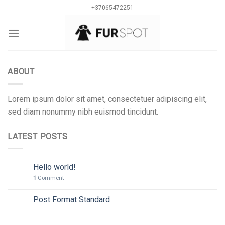
Skip
+37065472251
to
content
0
ABOUT
Lorem ipsum dolor sit amet, consectetuer adipiscing elit,
sed diam nonummy nibh euismod tincidunt.
LATEST POSTS
Hello world!
10
Spa
1
Comment
Post Format Standard
26
Vas