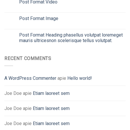
Post Format Video
26
Vas
Post Format Image
26
Vas
Post Format Heading phasellus volutpat loremeget
26
Vas
mauris ultricesnon scelerisque tellus volutpat.
RECENT COMMENTS
A WordPress Commenter
apie
Hello world!
Joe Doe
apie
Etiam laoreet sem
Joe Doe
apie
Etiam laoreet sem
Joe Doe
apie
Etiam laoreet sem