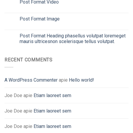
Post Format Video
26
Vas
Post Format Image
26
Vas
Post Format Heading phasellus volutpat loremeget
26
Vas
mauris ultricesnon scelerisque tellus volutpat.
RECENT COMMENTS
A WordPress Commenter
apie
Hello world!
Joe Doe
apie
Etiam laoreet sem
Joe Doe
apie
Etiam laoreet sem
Joe Doe
apie
Etiam laoreet sem