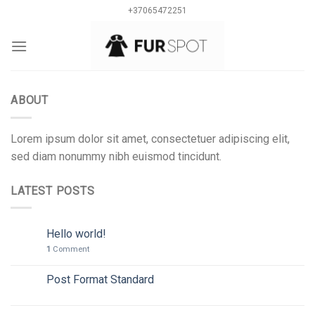
Skip
+37065472251
to
content
0
ABOUT
Lorem ipsum dolor sit amet, consectetuer adipiscing elit,
sed diam nonummy nibh euismod tincidunt.
LATEST POSTS
Hello world!
10
Spa
1
Comment
Post Format Standard
26
Vas