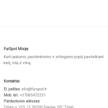
FurSpot Misija:
Kurti jaukumo, pasitenkinimo ir stilingumo pojutį pasitelkiant
kailį, odą ir vilną.
Kontaktai:
El. paštas:
info@furspot.lt
Mob. tel.:
+37065472251
Parduotuvės adresas:
Tilžės g. 225, LT-76200 Šiauliai, (PC Tilžė)